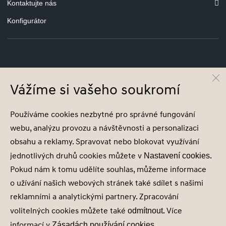
Kontaktujte nás
Konfigurátor
© Hyundai Motor Czech s.r.o.
Infocentrum
800 800 900
Vážíme si vašeho soukromí
Společnost je zapsána v obchodním rejstříku vedeném u Krajského soudu v
Používáme cookies nezbytné pro správné fungování
Brně, oddíl C, vložka 40849, IČ 26263955
webu, analýzu provozu a návštěvnosti a personalizaci
obsahu a reklamy. Spravovat nebo blokovat využívání
jednotlivých druhů cookies můžete v
.
Nastavení cookies
Pokud nám k tomu udělíte souhlas, můžeme informace
Nastavení cookies
o užívání našich webových stránek také sdílet s našimi
Zásady zpracování osobních údajů
reklamními a analytickými partnery. Zpracování
Seznam příjemců
volitelných cookies můžete také
. Více
Správa souhlasů
odmítnout
Obchodní údaje
informací v
.
Zásadách používání cookies