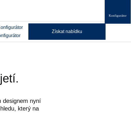
Konfigurátor
Získat nabídku
nfigurátor
etí.
m designem nyní
ledu, který na