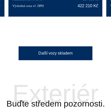
č
422 210 Kč
Výsledná cena vč. DPH
Další vozy skladem
Exteriér
Buďte středem pozornosti.