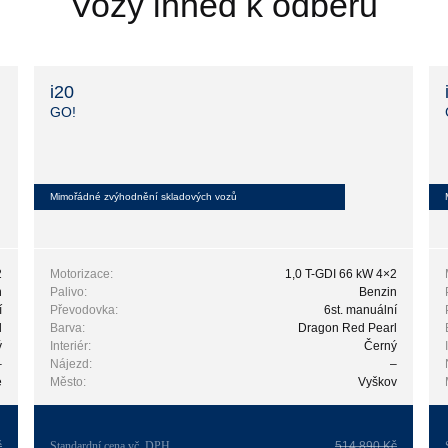
Vozy ihned k odběru
i20
GO!
Mimořádné zvýhodnění skladových vozů
2
Motorizace:
1,0 T-GDI 66 kW 4×2
n
Palivo:
Benzin
í
Převodovka:
6st. manuální
l
Barva:
Dragon Red Pearl
ý
Interiér:
Černý
–
Nájezd:
–
e
Město:
Vyškov
č
Standardní cena vč. DPH
514 890 Kč