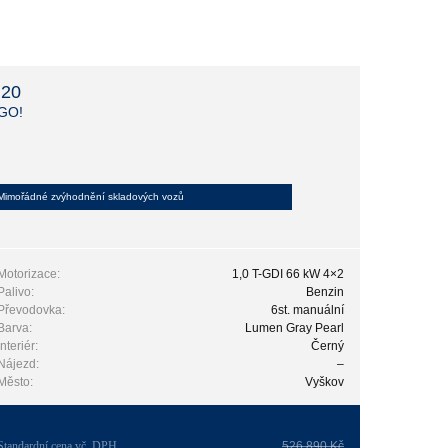
i20
GO!
Mimořádné zvýhodnění skladových vozů
Motorizace:
1,0 T-GDI 66 kW 4×2
Palivo:
Benzin
Převodovka:
6st. manuální
Barva:
Lumen Gray Pearl
Interiér:
Černý
Nájezd:
–
Město:
Vyškov
Standardní cena vč. DPH
526 890 Kč