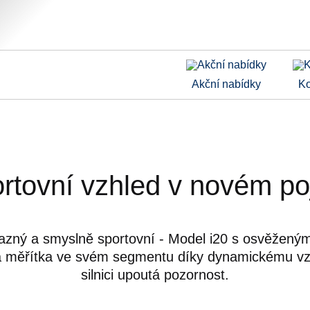
Akční nabídky
Ko
rtovní vzhled v novém poj
azný a smyslně sportovní - Model i20 s osvěžený
á měřítka ve svém segmentu díky dynamickému vzh
silnici upoutá pozornost.