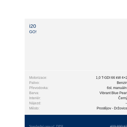
i20
GO!
Motorizace:
1,0 T-GDI 66 kW 4×
Palivo:
Benzi
Převodovka:
6st. manuáln
Barva:
Vibrant Blue Pear
Interiér:
Čern
Nájezd:
Město:
Prostějov - Držovic
Standardní cena vč. DPH
409 890 K