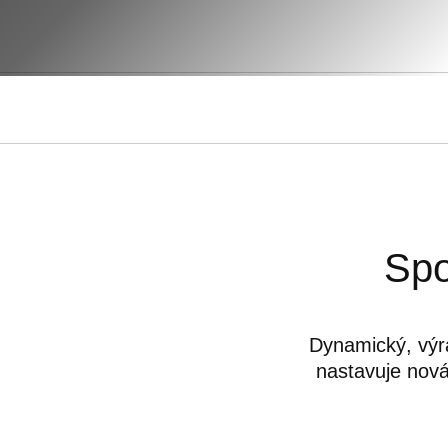
Spo
Dynamický, výr
nastavuje nov