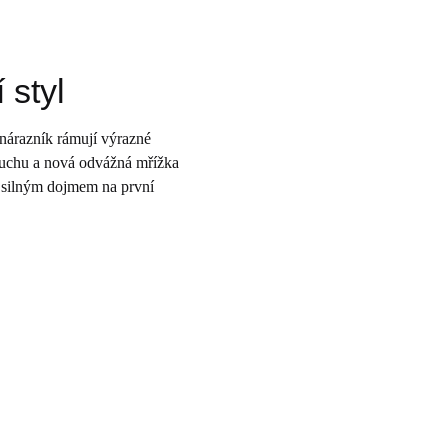
 styl
nárazník rámují výrazné
duchu a nová odvážná mřížka
í silným dojmem na první