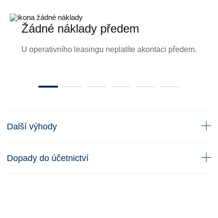
Žádné náklady předem
V
v
U operativního leasingu neplatíte akontaci předem.
Ve
a 
vo
Další výhody
Dopady do účetnictví