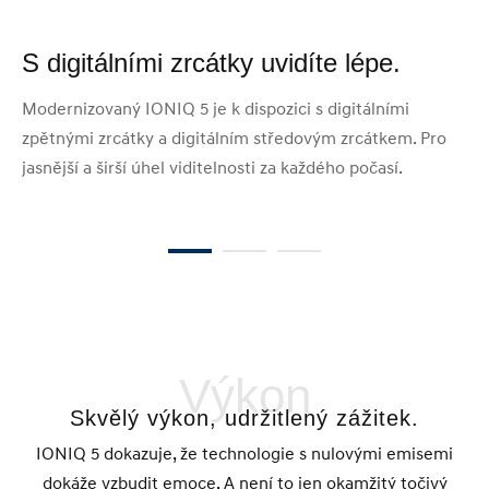
S digitálními zrcátky uvidíte lépe.
D
Modernizovaný IONIQ 5 je k dispozici s digitálními
Sy
zpětnými zrcátky a digitálním středovým zrcátkem. Pro
př
jasnější a širší úhel viditelnosti za každého počasí.
vá
pe
Výkon
Skvělý výkon, udržitlený zážitek.
IONIQ 5 dokazuje, že technologie s nulovými emisemi
dokáže vzbudit emoce. A není to jen okamžitý točivý