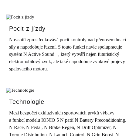
Pocit z jízdy
N e-shift zprostředkovává pocit kontroly nad přenosem hnací
síly a napodobuje řazení. S touto funkcí navíc spolupracuje
systém N Active Sound +, který vytváří nejen futuristický
elektromobilový zvuk, ale také napodobuje zvukové projevy
spalovacího motoru.
Technologie
Mezi bezpočet exkluzivních sportovních prvků výbavy
a funkcí modelu IONIQ 5 N patří N Battery Preconditioning,
N Race, N Pedal, N Brake Regen, N Drift Optimizer, N
Torque Distribution, N Launch Control, N Grin Boost, N