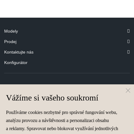
Modely
Prodej
Kontaktujte nás
Konfigurátor
© Hyundai Motor Czech s.r.o.
Vážíme si vašeho soukromí
Infocentrum
800 800 900
Společnost je zapsána v obchodním rejstříku vedeném u Krajského soudu v
Používáme cookies nezbytné pro správné fungování webu,
Brně, oddíl C, vložka 40849, IČ 26263955
analýzu provozu a návštěvnosti a personalizaci obsahu
a reklamy. Spravovat nebo blokovat využívání jednotlivých