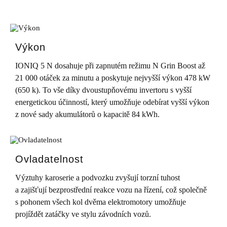
Výkon
IONIQ 5 N dosahuje při zapnutém režimu N Grin Boost až
21 000 otáček za minutu a poskytuje nejvyšší výkon 478 kW
(650 k). To vše díky dvoustupňovému invertoru s vyšší
energetickou účinností, který umožňuje odebírat vyšší výkon
z nové sady akumulátorů o kapacitě 84 kWh.
Ovladatelnost
Výztuhy karoserie a podvozku zvyšují torzní tuhost
a zajišťují bezprostřední reakce vozu na řízení, což společně
s pohonem všech kol dvěma elektromotory umožňuje
projíždět zatáčky ve stylu závodních vozů.