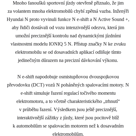
Mnoho fanoušků sportovní jízdy otevřeně přiznalo, že jim
za volantem mnoha elektromobilů chybí zpětná vazba. Inženýři
Hyundai N proto vyvinuli funkce N e-shift a N Active Sound +,
aby řidiči dostávali od vozu intenzivnější odezvu, která jim
umožní preciznější kontrolu nad dynamickými jízdními
vlastnostmi modelu IONIQ 5 N. Přístup značky N ke zvuku
elektromobilu se od dosavadních aplikací odlišuje tímto
jedinečným důrazem na precizní dávkování výkonu.
N e-shift napodobuje osmistupňovou dvouspojkovou
převodovku (DCT) vozů N poháněných spalovacími motory. N
e-shift simuluje řazení regulací točivého momentu
elektromotoru, a to včetně charakteristického „trhnutí“
v průběhu řazení. Výsledkem jsou ještě preciznější,
interaktivnější zážitky z jízdy, které jsou pocitově blíž
k automobilům se spalovacím motorem než k dosavadním
elektromobilům.