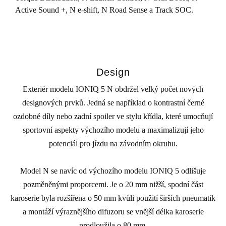
Active Sound +, N e-shift, N Road Sense a Track SOC.
Design
Exteriér modelu IONIQ 5 N obdržel velký počet nových
designových prvků. Jedná se například o kontrastní černé
ozdobné díly nebo zadní spoiler ve stylu křídla, které umocňují
sportovní aspekty výchozího modelu a maximalizují jeho
potenciál pro jízdu na závodním okruhu.
Model N se navíc od výchozího modelu IONIQ 5 odlišuje
pozměněnými proporcemi. Je o 20 mm nižší, spodní část
karoserie byla rozšířena o 50 mm kvůli použití širších pneumatik
a montáží výraznějšího difuzoru se vnější délka karoserie
prodloužila o 80 mm.